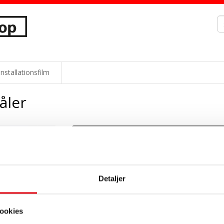
Installationsfilm
åler
Med fjernaflæsning
Uden fjernaflæsning
Vælg variant
Detaljer
Føj til kurv
ookies