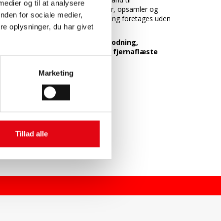
 medier og til at analysere
radiomodulet, som registrerer, opsamler og
nden for sociale medier,
sender tællerstanden. Aflæsning foretages uden
e oplysninger, du har givet
adgang til lejemålet.
Techem skal bestilles til kodning,
registrering og opstart af fjernaflæste
målere.
Download filer
Marketing
Datablad (pdf)
Monteringsvejledning (pdf)
Vis mindre…
Tillad alle