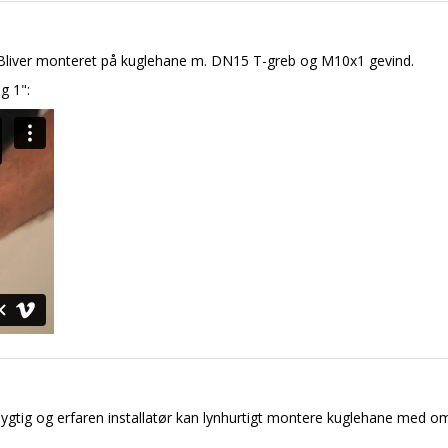
liver monteret på kuglehane m. DN15 T-greb og M10x1 gevind.
g 1":
ygtig og erfaren installatør kan lynhurtigt montere kuglehane med o