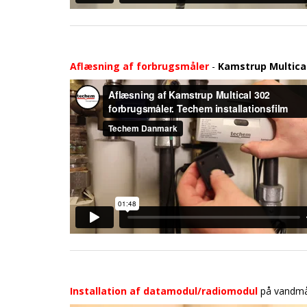
Aflæsning af forbrugsmåler
-
Kamstrup Multical
Installation af datamodul/radiomodul
på vandmå