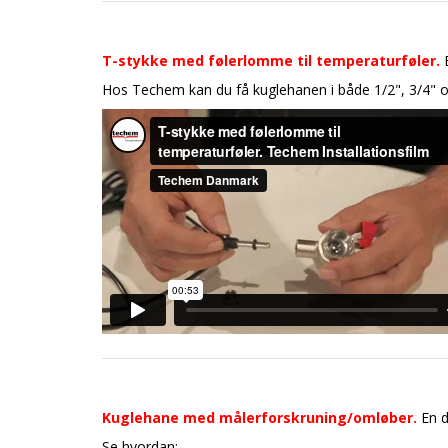
T-stykke med følerlomme til temperaturføler.
B
Hos Techem kan du få kuglehanen i både 1/2", 3/4" o
Kuglehane med målerforskruning/omløber.
En d
Se hvordan: