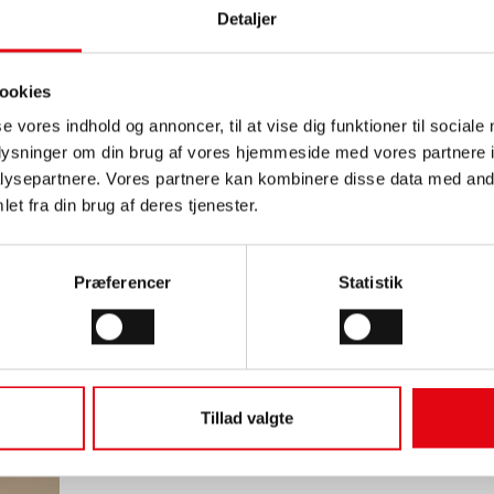
Detaljer
ookies
se vores indhold og annoncer, til at vise dig funktioner til sociale
ne-shop, da vi stort set altid har en bedre - og oftest billigere løsn
oplysninger om din brug af vores hjemmeside med vores partnere i
algsteam, så vi sikrer, at du får købt de helt rigtige målere og stumpe
ysepartnere. Vores partnere kan kombinere disse data med andr
et fra din brug af deres tjenester.
hurtig at montere.
Præferencer
Statistik
Tillad valgte