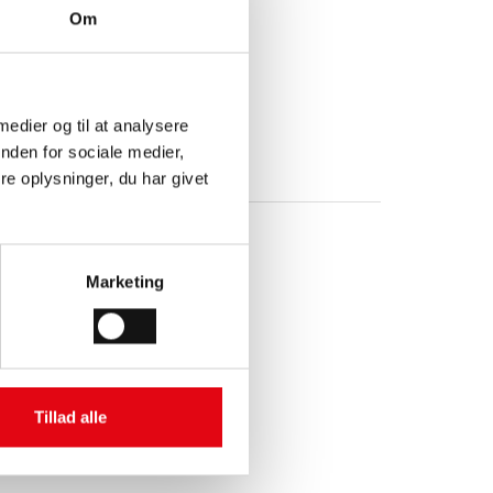
Om
 medier og til at analysere
ing - end TZ-måleren.
nden for sociale medier,
r allerede fra starten!
e oplysninger, du har givet
Marketing
Tillad alle