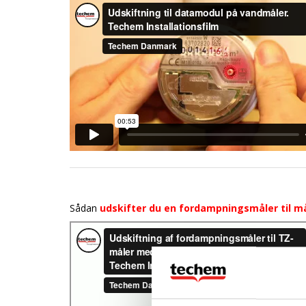
Sådan
udskifter du en fordampningsmåler til m