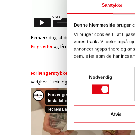
Samtykke
Denne hjemmeside bruger c
Vi bruger cookies til at tilpas
Bemærk dog, at du ikke kan købe TZ-målere i vores onli
vores trafik. Vi deler også 
Ring derfor
og få råd og vejledning hos vores dygtige s
annonceringspartnere og anal
dem, eller som de har indsaml
Samtykkevalg
Forlængerstykke på 80 mm vandmåler
er let og 
Nødvendig
Varighed: 1 min og 43 sek.
Afvis