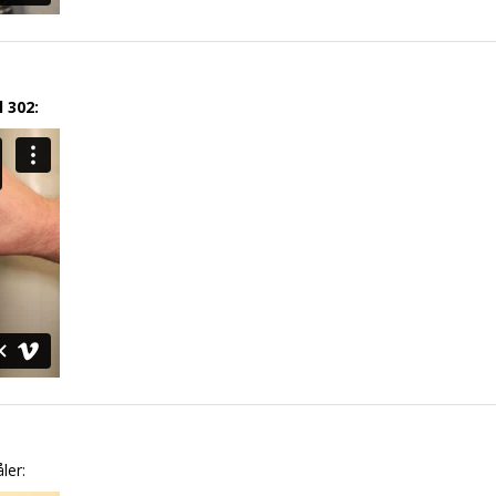
 302:
ler: