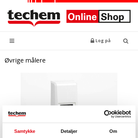
Log på
Søg
Øvrige målere
Samtykke
Detaljer
Om