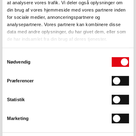
at analysere vores trafik. Vi deler også oplysninger om
din brug af vores hjemmeside med vores partnere inden
for sociale medier, annonceringspartnere og
analysepartnere. Vores partnere kan kombinere disse
data med andre oplysninger, du har givet dem, eller som
de har indsamlet fra din brug af deres tjenester.
Med fjernaflæsning
Uden fjernaflæsning
Samtykkevalg
Nødvendig
Føj til kurv
Beskrivelse
Præferencer
Driftssikker enkeltstrålet vandmåler til måling af det individuelle
vandforbrug. Måleren er en tørløber - flowdel og tællerværk er
Statistik
adskilt, så tællerværk ikke kommer i kontakt med vandet.
Måleenheden vises i kubikmeter med tre decimaler. Måleren kan
monteres horisontalt og vertikalt. Tællerværket kan drejes 360°,
Marketing
hvilket gør den letaflæselig. Måleren er forberedt til indbygning
af et radiomodul, så den efterfølgende kan opkobles til
fjernaflæsning.