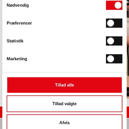
Nødvendig
Præferencer
Statistik
Marketing
Tillad alle
Tillad valgte
Se mere på techem.dk
Afvis
Vi anvender cookies her på hjemmesiden,
læs mere
her
.
Sitemap
Cookies