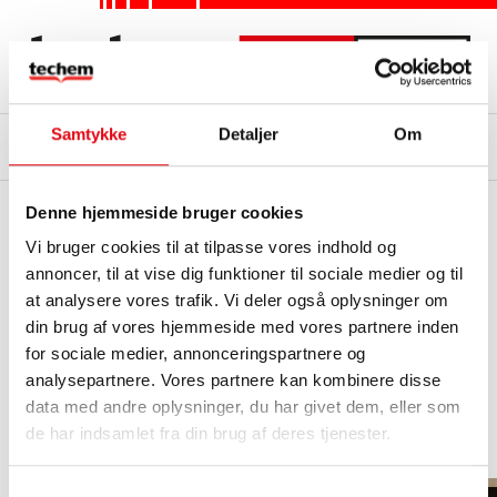
Samtykke
Detaljer
Om
Log på
Søg
Kamstrup MULTICAL 302 forbrugsmåler
Denne hjemmeside bruger cookies
Sådan aflæser du forbrugsmåleren let og hurtigt!
Vi bruger cookies til at tilpasse vores indhold og
annoncer, til at vise dig funktioner til sociale medier og til
Returløb – 110 mm, Qp 0,6:
Varenr.: 00685010
Returløb – 110 mm, Qp 1,5:
Varenr.: 00685012
at analysere vores trafik. Vi deler også oplysninger om
Returløb – 130 mm, Qp 1,5:
Varenr.: 00685013
din brug af vores hjemmeside med vores partnere inden
Returløb – 130 mm, Qp 2,5:
Varenr.: 00685016
for sociale medier, annonceringspartnere og
Fremløb – 110 mm, Qp 0,6:
Varenr.: 01685010
analysepartnere. Vores partnere kan kombinere disse
Fremløb – 110 mm, Qp 1,5:
Varenr.: 01685012
Fremløb – 130 mm, Qp 1,5:
Varenr.: 01685013
data med andre oplysninger, du har givet dem, eller som
Fremløb – 130 mm, Qp 2,5:
Varenr.: 01685016
de har indsamlet fra din brug af deres tjenester.
Varighed: 1 min og 43 sek.
Samtykkevalg