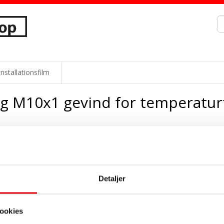
Installationsfilm
 M10x1 gevind for temperaturfø
89,0
Pr. stk. DKK
Føj til kurv
Stk.
Detaljer
Alle priser er ekskl. mom
ookies