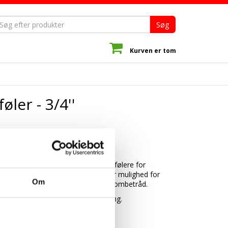
Søg
Kurven er tom
ler - 3/4''
Beskrivelse
0
Kuglehanen passer til direkte følere for
varmeenergimålere, og der er mulighed for
Om
plombering af føleren med plombetråd.
s
Kuglehanen er udført i messing.
Vis mindre…