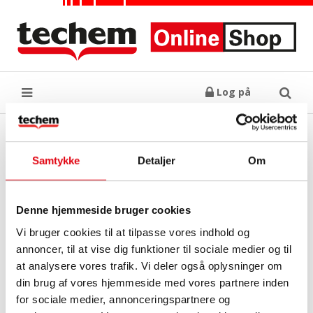
Log på
Søg
Målerhus – 130 mm (G 1 B)
Varenr.: 00160333
Samtykke
Detaljer
Om
VVS-nr.: 4883 19238
Denne hjemmeside bruger cookies
Vi bruger cookies til at tilpasse vores indhold og
annoncer, til at vise dig funktioner til sociale medier og til
at analysere vores trafik. Vi deler også oplysninger om
din brug af vores hjemmeside med vores partnere inden
for sociale medier, annonceringspartnere og