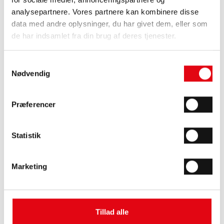
analysepartnere. Vores partnere kan kombinere disse
data med andre oplysninger, du har givet dem, eller som
de har indsamlet fra din brug af deres tjenester.
Samtykkevalg
Nødvendig
2.305,00
Pr. stk. DKK
Præferencer
Føj til kurv
Stk.
Alle priser er ekskl. moms
Statistik
Beskrivelse
Marketing
Techems datasystem
Denne el-måler er med integreret M-Bus C1 forberedt til
opkobling til Techems datasystem. Herved kan el-målerne
fjernaflæses på lige fod med Techems øvrige fordelingsmålere
Tillad alle
på vand og varme.