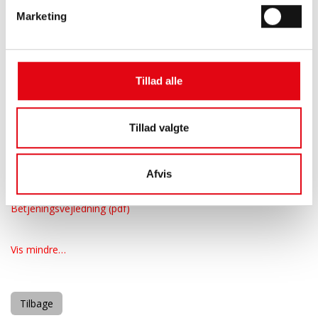
installationen.
Marketing
Fleksibel montering - horisontalt /vertikalt
/overhængende.
Energimåler for varme eller køl: Godkendt i henhold til
MID (Measuring Instruments Directive).
Temperaturføler for retur er allerede installeret i flow-
Tillad alle
delen.
Vægbeslag er integreret i måler.
Kan leveres som OMS (Open Metering System), der giver
frihed og fleksibilitet i jeres løsninger.
Tillad valgte
Download filer
Datablad (pdf)
Afvis
Monteringsvejledning MID (pdf)
Betjeningsvejledning (pdf)
Vis mindre…
Tilbage