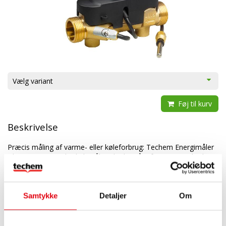
Vælg variant
Føj til kurv
Beskrivelse
Præcis måling af varme- eller køleforbrug: Techem Energimåler
Ultra 4.5.2 er en ultralydsmåler, der består af en regneenhed, en
volumenmåleenhed og en temperaturføler i én samlet enhed.
Volumen måles ved hjælp af ultralydsbaseret flowmåling med
høj præcision.
Samtykke
Detaljer
Om
Techem Energimåler Ultra 4.5.2 er en højteknologisk
energimåler med indbygget radiomodul leverer alle de fordele,
der følger med radiobaseret forbrugsmåling. Energimåleren