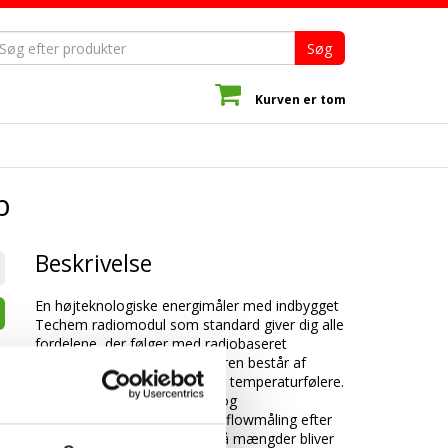
Søg
Kurven er tom
b
Beskrivelse
En højteknologiske energimåler med indbygget
Techem radiomodul som standard giver dig alle
fordelene, der følger med radiobaseret
fjernaflæsning. Ultralydsmåleren består af
regneværk, volumenmåler og temperaturfølere.
Måleren har højeste kvalitet og
målenøjagtighed på grund af flowmåling efter
ultralydsprincippet - også små mængder bliver