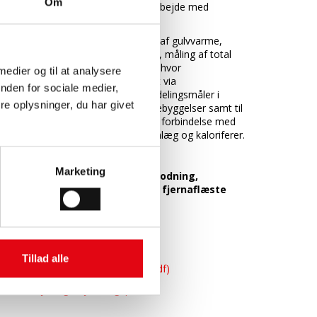
Om
målt præcist. Udviklet i samarbejde med
Kamstrup.
Anvendelsesområder: måling af gulvvarme,
forbrug til eksterne bygninger, måling af total
energimængde i ejendomme hvor
 medier og til at analysere
energimængden ikke er kendt via
nden for sociale medier,
varmeleverandøren, som fordelingsmåler i
e oplysninger, du har givet
f.eks. lejlighed og rækkehusbebyggelser samt til
registrering af energiforbrug i forbindelse med
opvarmning via ventilationsanlæg og kaloriferer.
Fremløbsmåler.
Marketing
Techem skal bestilles til kodning,
registrering og opstart af fjernaflæste
målere.
Download filer
Datablad (pdf)
Tillad alle
Monteringsvejledning MID (pdf)
Betjeningsvejledning (pdf)