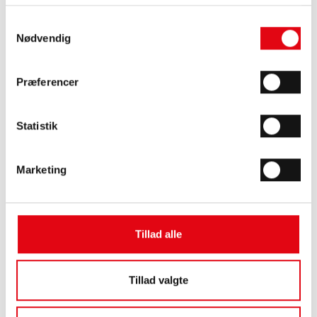
Målerens dynamiske temperaturmålingssystem
giver mulighed for at måleren enten kan registrere varme- eller
Samtykkevalg
køleforbrug.
Nødvendig
Energimåleren fås i flere udgaver til måling af varme- og
kølekredse. Måleren er kompakt og robust, hvilket gør den nem
at montere. Den leveres med integreret radio, som reducerer
Præferencer
risikoen for fejl. Måleren leveres som standard i
overensstemmelse med godkendelserne EED, MID og OMS.
OMS sikrer det højeste niveau af datasikkerhed, hvilket også er
Statistik
vigtigt i forhold til GDPR.
Kravene fra EED (Energieffektivitetsdirektivet) indfries
med levering af forbrugsinformation til brugerne. Efter
Marketing
programmering kan data sendes automatisk til
Techems servere og giver adgang til forbrugsmålinger, som kan
tilgås via Techems Digitale Univers, der kræves derfor ikke
adgang til lejligheden.
Tillad alle
Leveres i størrelserne qp 0.6 – 2.5 m³/h.
Ingen mekanisk slitage: måling efter ultralydsprincippet
uden bevægelige dele.
Fleksibel måler med aftagelig regneværk.
Tillad valgte
Kræver ikke lige rørstrækninger før eller efter
installationen.