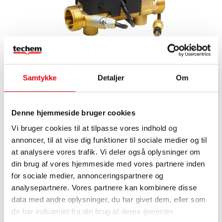
Vælg variant
Samtykke
Detaljer
Om
Føj til kurv
Beskrivelse
Denne hjemmeside bruger cookies
Vi bruger cookies til at tilpasse vores indhold og
Præcis måling af varme- eller køleforbrug: Techem Energimåler
annoncer, til at vise dig funktioner til sociale medier og til
Ultra 4.5.2 er en ultralydsmåler, der består af en regneenhed, en
volumenmåleenhed og en temperaturføler i én samlet enhed.
at analysere vores trafik. Vi deler også oplysninger om
Volumen måles ved hjælp af ultralydsbaseret flowmåling med
din brug af vores hjemmeside med vores partnere inden
høj præcision.
for sociale medier, annonceringspartnere og
Techem Energimåler Ultra 4.5.2 er en højteknologisk
analysepartnere. Vores partnere kan kombinere disse
energimåler med indbygget radiomodul leverer alle de fordele,
data med andre oplysninger, du har givet dem, eller som
der følger med radiobaseret forbrugsmåling. Energimåleren
de har indsamlet fra din brug af deres tjenester.
bruges primært i boligsektoren i såvel lejligheder som teknikrum.