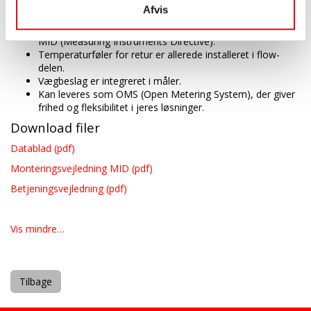
Fleksibel montering - horisontalt /vertikalt
Afvis
/overhængende.
Energimåler for varme eller køl: Godkendt i henhold til
MID (Measuring Instruments Directive).
Temperaturføler for retur er allerede installeret i flow-
delen.
Vægbeslag er integreret i måler.
Kan leveres som OMS (Open Metering System), der giver
frihed og fleksibilitet i jeres løsninger.
Download filer
Datablad (pdf)
Monteringsvejledning MID (pdf)
Betjeningsvejledning (pdf)
Vis mindre…
Tilbage