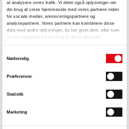
at analysere vores trafik. Vi deler også oplysninger om
din brug af vores hjemmeside med vores partnere inden
for sociale medier, annonceringspartnere og
analysepartnere. Vores partnere kan kombinere disse
data med andre oplysninger, du har givet dem, eller som
de har indsamlet fra din brug af deres tjenester.
Med fjernaflæsning
Uden fjernaflæsning
Samtykkevalg
Nødvendig
Føj til kurv
Beskrivelse
Præferencer
Driftssikker enkeltstrålet vandmåler til måling af det individuelle
vandforbrug. Måleren er en tørløber - flowdel og tællerværk er
Statistik
adskilt, så tællerværk ikke kommer i kontakt med vandet.
Måleenheden vises i kubikmeter med tre decimaler. Måleren kan
monteres horisontalt og vertikalt. Tællerværket kan drejes 360°,
Marketing
hvilket gør den letaflæselig. Måleren er forberedt til indbygning
af et radiomodul, så den efterfølgende kan opkobles til
fjernaflæsning.