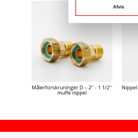
Afvis
Målerforskruninger D – 2'' - 1 1/2''
Nippel 
muffe nippel