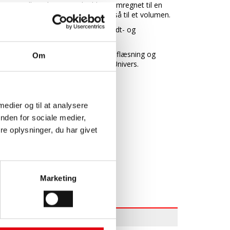
mellem de to signaler bliver omregnet til en
flowhastighed og hermed også til et volumen.
Ultralydsmåleren findes til koldt- og
varmtvandsmåling.
Måleren er forberedt til fjernaflæsning og
Om
opkobling til Techem Online Univers.
Download filer
Datablad (pdf)
 medier og til at analysere
Monteringsvejledning
(pdf)
nden for sociale medier,
Vis mindre…
e oplysninger, du har givet
Marketing