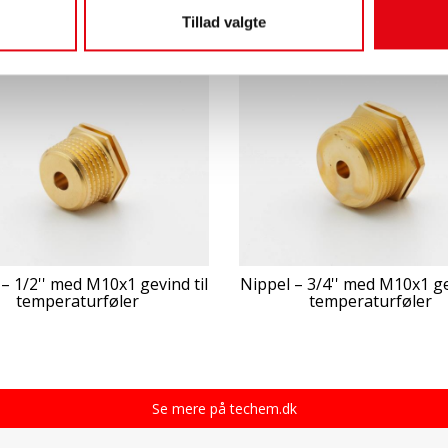
Tillad valgte
– 1/2'' med M10x1 gevind til
Nippel – 3/4'' med M10x1 ge
temperaturføler
temperaturføler
Se mere på techem.dk